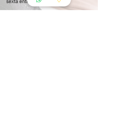
sexta entre 16h e 18h.
Promoção - Ganhe 30% (Aniversário
ou Aniversário de Casamento) do
valor da suíte convertido em
consumação.
Viajante - Período de 12h com café da
manhã com 20% de desconto
(Segunda a quinta para 1 pessoa)
Válido somente no dia do seu
aniversário ou aniversário de
casamento.
» Indispensável apresentação do
documento de Identidade (RG) do
aniversariante ou Certidão de
Casamento do casal.
» Caso o cliente opte pela não
Consumação, o desconto será
anulado.
» Não válido nas suítes Ilha da
Madeira e Ilha da Madeira II.