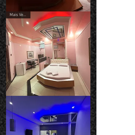
Suíte
Mais Vendida
Atenas
Suíte
Viena