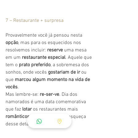
7 – Restaurante + surpresa
Provavelmente você já pensou nesta 
opção
, mas para os esquecidos nos 
resolvemos incluir: 
reserve
 uma mesa 
em um 
restaurante especial
. Aquele que 
tem o 
prato preferido
, a sobremesa dos 
sonhos, onde vocês
 gostariam de ir
 ou 
que
 marcou algum momento na vida de 
vocês
.
Mas lembre-se: 
re-ser-ve
. Dia dos 
namorados é uma data comemorativa 
que faz 
lotar
 os restaurantes mais 
românticos
 e 
badalados
. Não esqueça 
desse detalhe.