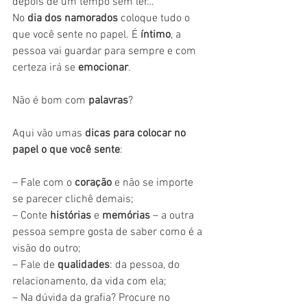
depois de um tempo sem ler…
No 
dia dos namorados
 coloque tudo o 
que você sente no papel. É 
íntimo
, a 
pessoa vai guardar para sempre e com 
certeza irá se 
emocionar
.
Não é bom com 
palavras
?
Aqui vão umas 
dicas para colocar no 
papel o que você sente
:
– Fale com o 
coração
 e não se importe 
se parecer clichê demais;
– Conte 
histórias
 e 
memórias
 – a outra 
pessoa sempre gosta de saber como é a 
visão do outro;
– Fale de 
qualidades
: da pessoa, do 
relacionamento, da vida com ela;
– Na dúvida da grafia? Procure no 