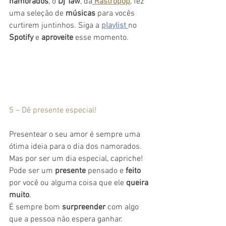
namorados
, o 
Dj Taw
, da
 Rastropop
, fez 
uma seleção de 
músicas
 para vocês 
curtirem juntinhos. Siga a 
playlist
no 
Spotify
 e 
aproveite
 esse momento.
5 – Dê presente especial!
Presentear o seu amor é sempre uma 
ótima ideia para o dia dos namorados. 
Mas por ser um dia especial, capriche! 
Pode ser um 
presente
 pensado e 
feito
por você ou alguma coisa que ele 
queira 
muito
.
É sempre bom 
surpreender
 com algo 
que a pessoa não espera ganhar.