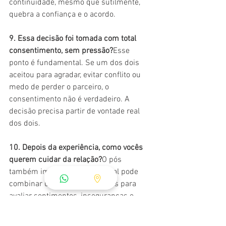
continuidade, mesmo que sutilmente, 
quebra a confiança e o acordo.
9. Essa decisão foi tomada com total 
consentimento, sem pressão?
Esse 
ponto é fundamental. Se um dos dois 
aceitou para agradar, evitar conflito ou 
medo de perder o parceiro, o 
consentimento não é verdadeiro. A 
decisão precisa partir de vontade real 
dos dois.
10. Depois da experiência, como vocês 
querem cuidar da relação?
O pós 
também importa muito. O casal pode 
combinar uma conversa depois para 
avaliar sentimentos, inseguranças e 
impressões. Cuidar da relação depois da 
experiência é tão importante quanto se 