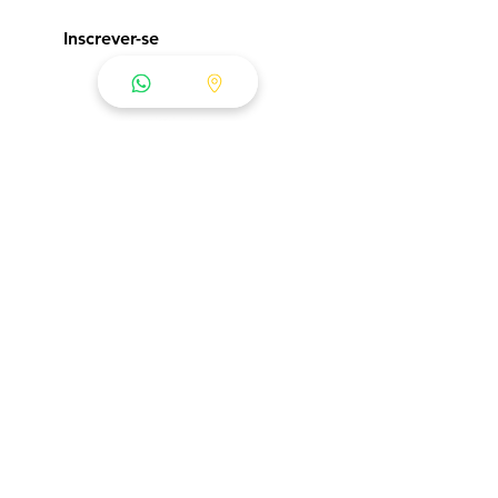
Inscrever-se
© 2023 por Euro Motel. Criado
orgulhosamente por Super 8 - Marketing
Digital